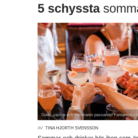
5 schyssta
somma
Goda, vackra och sommaren passande! Fantastiska dri
AV:
TINA HJORTH SVENSSON
Sommar och drinkar hör ihop som äpp