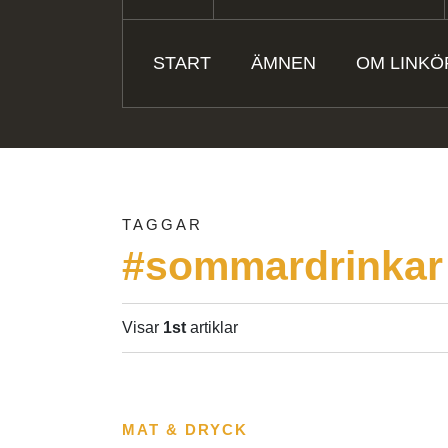
START
ÄMNEN
OM LINKÖ
TAGGAR
#sommardrinkar
Visar
1st
artiklar
MAT & DRYCK