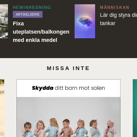
HEMINREDNING
MÄNNISKAN
Lär dig styra d
ARTIKELSERIE
tankar
Fixa
uteplatsen/balkongen
med enkla medel
MISSA INTE