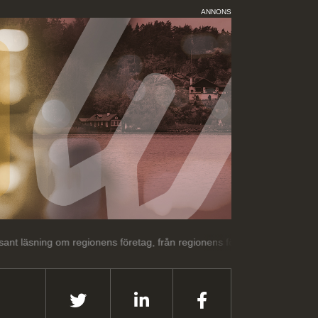
ANNONS
m regionens företag, från regionens företag.
Välkommen till Linköp