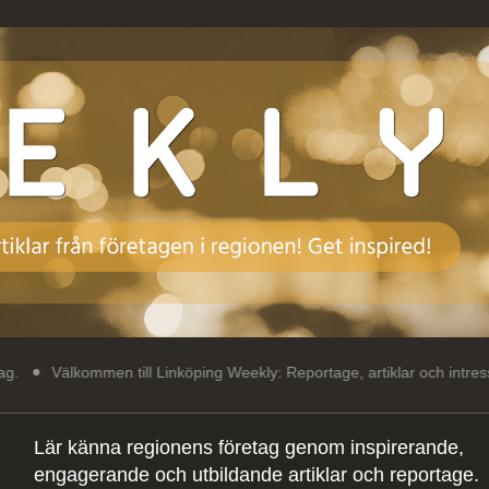
men till Linköping Weekly: Reportage, artiklar och intressant läsning o
Lär känna regionens företag genom inspirerande,
engagerande och utbildande artiklar och reportage.