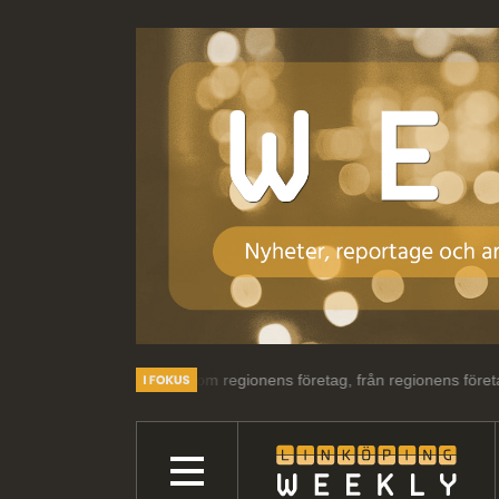
essant läsning om regionens företag, från regionens företag.
Välkom