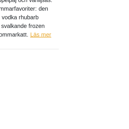
mmarfavoriter: den
h vodka rhubarb
n svalkande frozen
 sommarkatt.
Läs mer