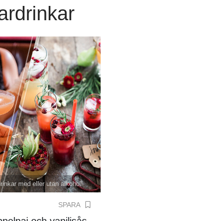
rdrinkar
nkar med eller utan alkohol!
SPARA
elpaj och vaniljsås.