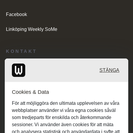
Facebook
Linköping Weekly SoMe
KONTAKT
Redaktionen: desk@maratongroup.com
STÄNGA
Kunder/Annonsering: se.sales@maratongroup.com
Cookies & Data
Jobba hos oss: work@maratongroup.com
För att möjliggöra den ultimata upplevelsen av våra
webbplatser använder vi våra egna cookies såväl
som tredjeparts för enskilda och återkommande
sessioner. Vi använder även cookies för att mäta
och analysera statistisk och användardata i syfte att