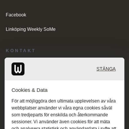
Facebook
Linköping Weekly SoMe
KONTAKT
Redaktionen: desk@maratongroup.com
STÄNGA
Kunder/Annonsering: se.sales@maratongroup.com
Cookies & Data
Jobba hos oss: work@maratongroup.com
För att möjliggöra den ultimata upplevelsen av våra
webbplatser använder vi våra egna cookies såväl
som tredjeparts för enskilda och återkommande
sessioner. Vi använder även cookies för att mäta
och analysera statistisk och användardata i syfte att