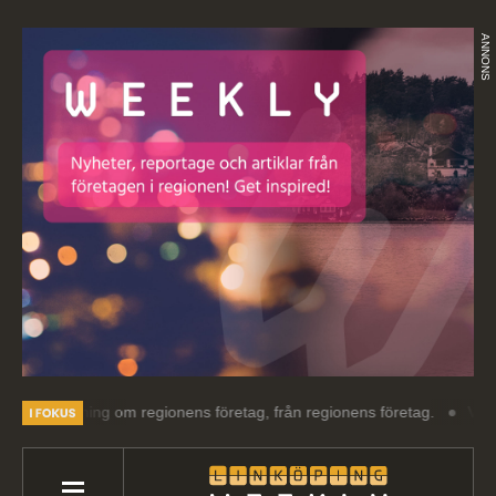
ANNONS
äsning om regionens företag, från regionens företag.
Välkommen till