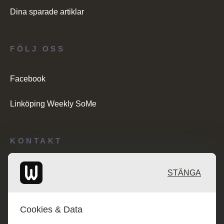
Dina sparade artiklar
FÖLJ OSS
Facebook
Linköping Weekly SoMe
KONTAKT
Redaktionen: desk@maratongroup.com
STÄNGA
Kunder/Annonsering: se.sales@maratongroup.com
Cookies & Data
Jobba hos oss: work@maratongroup.com