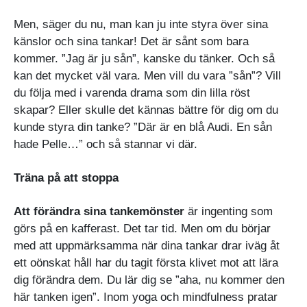
Men, säger du nu, man kan ju inte styra över sina
känslor och sina tankar! Det är sånt som bara
kommer. ”Jag är ju sån”, kanske du tänker. Och så
kan det mycket väl vara. Men vill du vara ”sån”? Vill
du följa med i varenda drama som din lilla röst
skapar? Eller skulle det kännas bättre för dig om du
kunde styra din tanke? ”Där är en blå Audi. En sån
hade Pelle…” och så stannar vi där.
Träna på att stoppa
Att förändra sina tankemönster
är ingenting som
görs på en kafferast. Det tar tid. Men om du börjar
med att uppmärksamma när dina tankar drar iväg åt
ett oönskat håll har du tagit första klivet mot att lära
dig förändra dem. Du lär dig se ”aha, nu kommer den
här tanken igen”. Inom yoga och mindfulness pratar