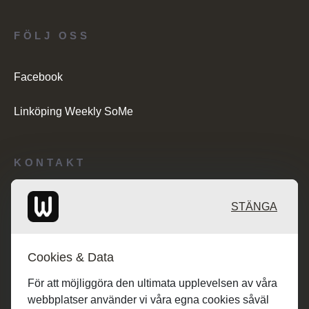
FÖLJ OSS
Facebook
Linköping Weekly SoMe
KONTAKT
Redaktionen: desk@maratongroup.com
STÄNGA
Kunder/Annonsering: se.sales@maratongroup.com
Cookies & Data
Jobba hos oss: work@maratongroup.com
För att möjliggöra den ultimata upplevelsen av våra
webbplatser använder vi våra egna cookies såväl