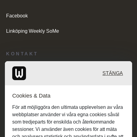
Facebook
Linköping Weekly SoMe
KONTAKT
Redaktionen: desk@maratongroup.com
STÄNGA
Kunder/Annonsering: se.sales@maratongroup.com
Cookies & Data
Jobba hos oss: work@maratongroup.com
För att möjliggöra den ultimata upplevelsen av våra
webbplatser använder vi våra egna cookies såväl
som tredjeparts för enskilda och återkommande
sessioner. Vi använder även cookies för att mäta
och analysera statistisk och användardata i syfte att