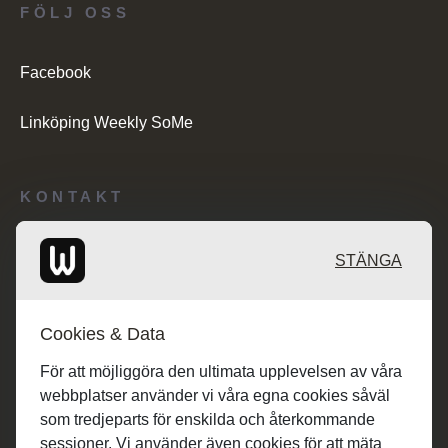
FÖLJ OSS
Facebook
Linköping Weekly SoMe
KONTAKT
Redaktionen: desk@maratongroup.com
STÄNGA
Kunder/Annonsering: se.sales@maratongroup.com
Cookies & Data
Jobba hos oss: work@maratongroup.com
För att möjliggöra den ultimata upplevelsen av våra
webbplatser använder vi våra egna cookies såväl
som tredjeparts för enskilda och återkommande
sessioner. Vi använder även cookies för att mäta