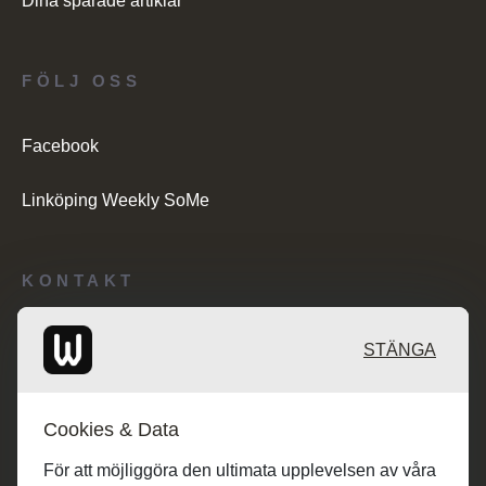
Dina sparade artiklar
FÖLJ OSS
Facebook
Linköping Weekly SoMe
KONTAKT
Redaktionen: desk@maratongroup.com
STÄNGA
Kunder/Annonsering: se.sales@maratongroup.com
Cookies & Data
Jobba hos oss: work@maratongroup.com
För att möjliggöra den ultimata upplevelsen av våra