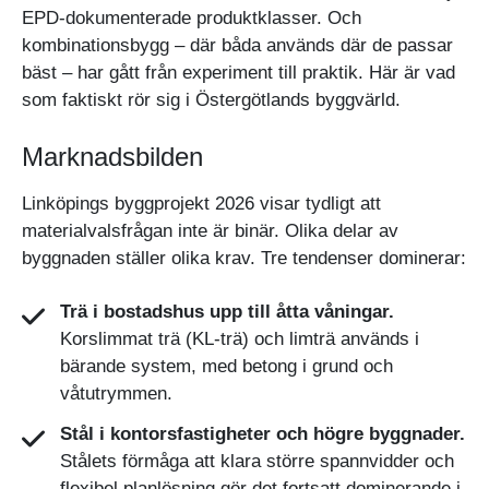
EPD-dokumenterade produktklasser. Och
kombinationsbygg – där båda används där de passar
bäst – har gått från experiment till praktik. Här är vad
som faktiskt rör sig i Östergötlands byggvärld.
Marknadsbilden
Linköpings byggprojekt 2026 visar tydligt att
materialvalsfrågan inte är binär. Olika delar av
byggnaden ställer olika krav. Tre tendenser dominerar:
Trä i bostadshus upp till åtta våningar.
Korslimmat trä (KL-trä) och limträ används i
bärande system, med betong i grund och
våtutrymmen.
Stål i kontorsfastigheter och högre byggnader.
Stålets förmåga att klara större spannvidder och
flexibel planlösning gör det fortsatt dominerande i